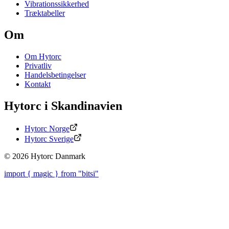
Vibrationssikkerhed
Træktabeller
Om
Om Hytorc
Privatliv
Handelsbetingelser
Kontakt
Hytorc i Skandinavien
Hytorc Norge
Hytorc Sverige
©
2026
Hytorc Danmark
import { magic } from "bitsi"